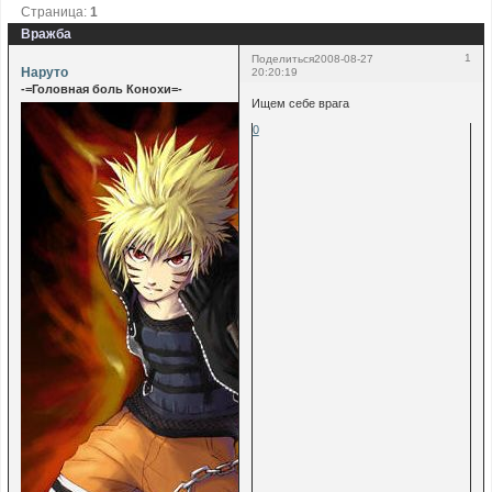
Страница:
1
Вражба
1
Поделиться
2008-08-27
Наруто
20:20:19
-=Головная боль Конохи=-
Ищем себе врага
0