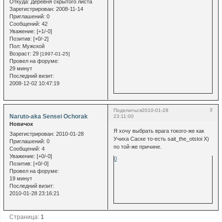
Откуда:
Деревня скрытого листа
Зарегистрирован
: 2008-11-14
Приглашений:
0
Сообщений:
42
Уважение:
[+1/-0]
Позитив:
[+0/-2]
Пол:
Мужской
Возраст:
29
[1997-01-25]
Провел на форуме:
29 минут
Последний визит:
2008-12-02 10:47:19
3
Поделиться
2010-01-28
Naruto-aka Sensei Ochorak
23:11:00
Новичок
Я хочу выбрать врага токого-же как
Зарегистрирован
: 2010-01-28
Учиха Саске то-есть sait_the_otstoi Х)
Приглашений:
0
по той-же причине.
Сообщений:
4
Уважение:
[+0/-0]
0
Позитив:
[+0/-0]
Провел на форуме:
19 минут
Последний визит:
2010-01-28 23:16:21
Страница:
1