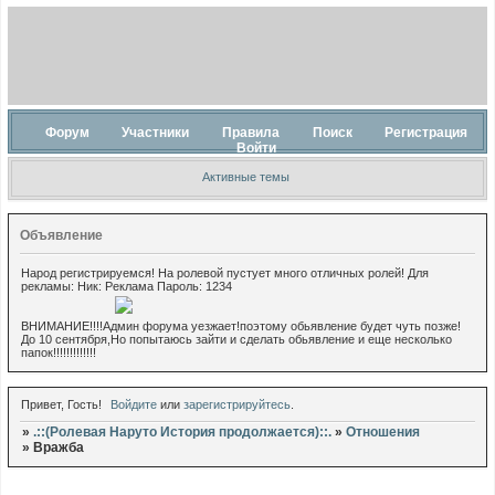
Форум
Участники
Правила
Поиск
Регистрация
Войти
Активные темы
Объявление
Народ регистрируемся! На ролевой пустует много отличных ролей! Для
рекламы: Ник: Реклама Пароль: 1234
ВНИМАНИЕ!!!!Админ форума уезжает!поэтому обьявление будет чуть позже!
До 10 сентября,Но попытаюсь зайти и сделать обьявление и еще несколько
папок!!!!!!!!!!!!!
Привет, Гость!
Войдите
или
зарегистрируйтесь
.
»
.::(Ролевая Наруто История продолжается)::.
»
Отношения
»
Вражба