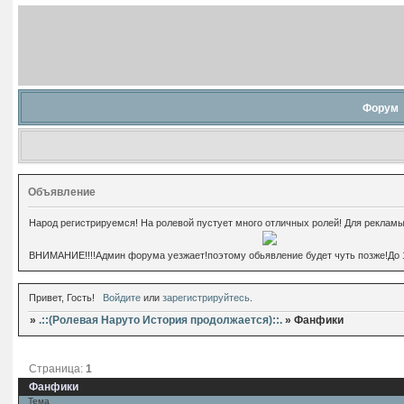
Форум
Объявление
Народ регистрируемся! На ролевой пустует много отличных ролей! Для рекламы
ВНИМАНИЕ!!!!Админ форума уезжает!поэтому обьявление будет чуть позже!До 10 с
Привет, Гость!
Войдите
или
зарегистрируйтесь
.
»
.::(Ролевая Наруто История продолжается)::.
»
Фанфики
Страница:
1
Фанфики
Тема