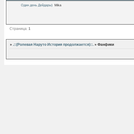
Один день Дейдары)
Mika
Страница:
1
»
.::(Ролевая Наруто История продолжается)::.
»
Фанфики